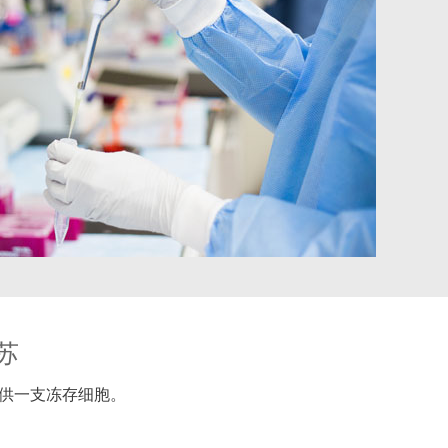
苏
供一支冻存细胞。